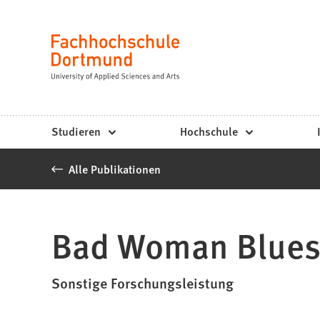
Fachhochschule
Inhalt anspringen
Dortmund
Sprache
-
Studium,
Studiengänge,
Studieren
Hochschule
Bewerbung
Alle Publikationen
Bad Woman Blue
Sonstige Forschungsleistung