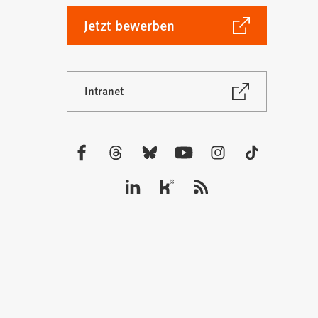
(Öffnet
Jetzt bewerben
in
einem
neuen
(Öffnet
Intranet
Tab)
in
einem
neuen
Tab)