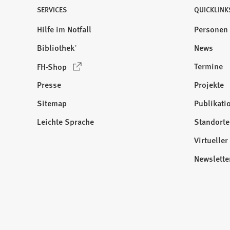
SERVICES
QUICKLINK
Hilfe im Notfall
Personen
Bibliothek⁺
News
(
Termine
FH-Shop
Ö
Presse
Projekte
f
f
Sitemap
Publikati
Besuchen
n
Sie
Leichte Sprache
Standorte
e
uns
t
Virtuelle
auf:
i
Newslette
n
e
i
n
e
m