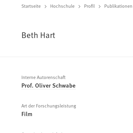
Sie
Startseite
Hochschule
Profil
Publikationen
befinden
sich
Beth Hart
hier:
Schnelle
Interne Autorenschaft
Prof. Oliver Schwabe
Fakten
Art der Forschungsleistung
Film