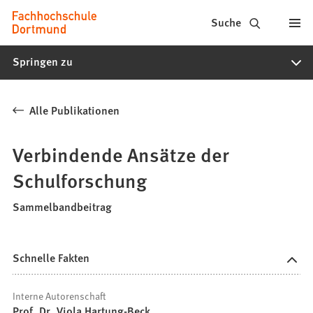
Fachhochschule
Inhalt anspringen
Suche
Dortmund
Springen zu
-
Studium,
Alle Publikationen
Studiengänge,
Bewerbung
Verbindende Ansätze der
Schulforschung
Sammelbandbeitrag
Schnelle Fakten
Interne Autorenschaft
Prof. Dr. Viola Hartung-Beck