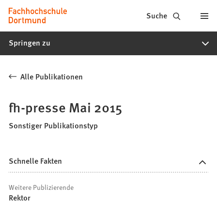
Fachhochschule
Inhalt anspringen
Suche
Dortmund
Springen zu
-
Studium,
Alle Publikationen
Studiengänge,
Bewerbung
fh-presse Mai 2015
Sonstiger Publikationstyp
Schnelle Fakten
Weitere Publizierende
Rektor