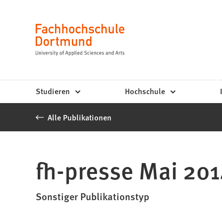
Fachhochschule
Inhalt anspringen
Dortmund
Sprache
-
Studium,
Studiengänge,
Studieren
Hochschule
Bewerbung
Alle Publikationen
fh-presse Mai 201
Sonstiger Publikationstyp