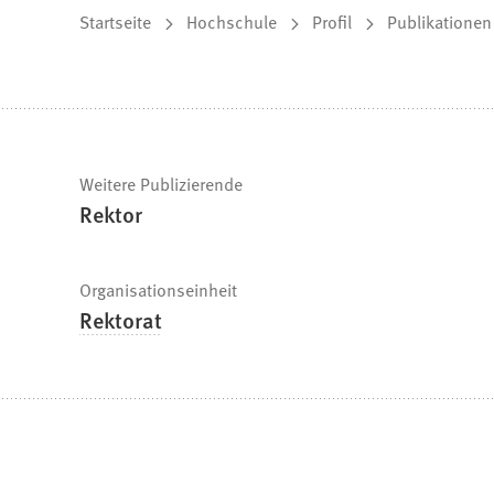
Sie
Startseite
Hochschule
Profil
Publikationen
befinden
sich
hier:
Schnelle
Weitere Publizierende
Rektor
Fakten
Organisationseinheit
Rektorat