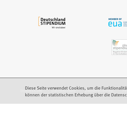
m
n
e
u
e
n
T
a
b
)
Diese Seite verwendet Cookies, um die Funktionalitä
Impressum
Datenschutz
Barrierefreiheit
F
(Öffnet in einem neuen Tab)
können der statistischen Erhebung über die Datensc