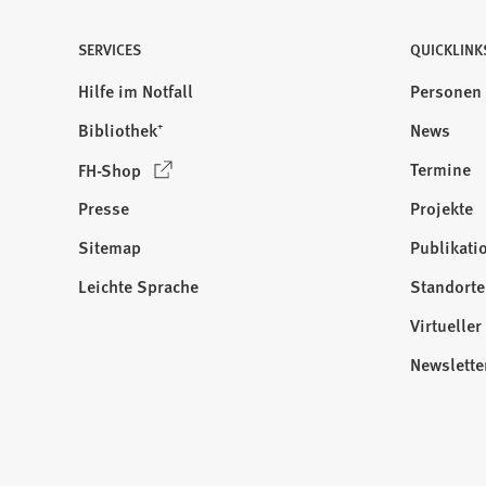
SERVICES
QUICKLINK
Hilfe im Notfall
Personen
Bibliothek⁺
News
(
Termine
FH-Shop
Ö
Presse
Projekte
f
f
Sitemap
Publikati
Besuchen
n
Sie
Leichte Sprache
Standorte
e
uns
t
Virtuelle
auf:
i
Newslette
n
e
i
n
e