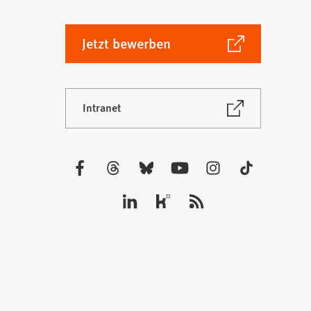
(Öffnet
Jetzt bewerben
in
einem
neuen
(Öffnet
Intranet
Tab)
in
einem
neuen
Tab)