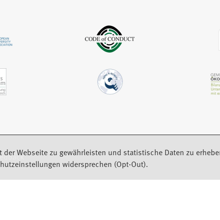
n
u
m
e
e
n
u
n
e
e
T
u
n
a
e
T
b
n
a
)
T
b
a
)
b
)
t der Webseite zu gewährleisten und statistische Daten zu erhebe
eedback
hutzeinstellungen widersprechen (Opt-Out).