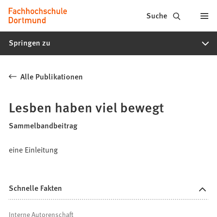
Fachhochschule
Inhalt anspringen
Suche
Dortmund
Springen zu
-
Studium,
Alle Publikationen
Studiengänge,
Bewerbung
Lesben haben viel bewegt
Sammelbandbeitrag
eine Einleitung
Schnelle Fakten
Interne Autorenschaft