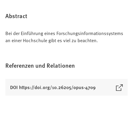
Abstract
Bei der Einführung eines Forschungsinformationssystems
an einer Hochschule gibt es viel zu beachten.
Referenzen und Relationen
(
DOI https://doi.org/10.26205/opus-4709
Ö
f
f
n
e
t