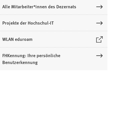
Alle Mitarbeiter*innen des Dezernats
Projekte der Hochschul-IT
WLAN eduroam
Ö
FHKennung: Ihre persönliche
Benutzerkennung
n
e
n
e
n
e