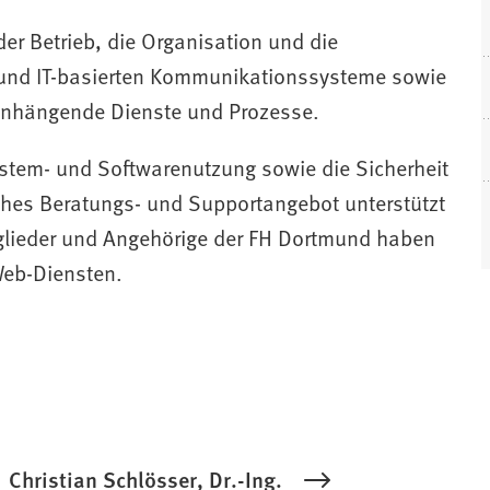
der Betrieb, die Organisation und die
e und IT-basierten Kommunikationssysteme sowie
enhängende Dienste und Prozesse.
(
ystem- und Softwarenutzung sowie die Sicherheit
iches Beratungs- und Supportangebot unterstützt
f
f
itglieder und Angehörige der FH Dortmund haben
Web-Diensten.
t
i
i
Christian Schlösser, Dr.-Ing.