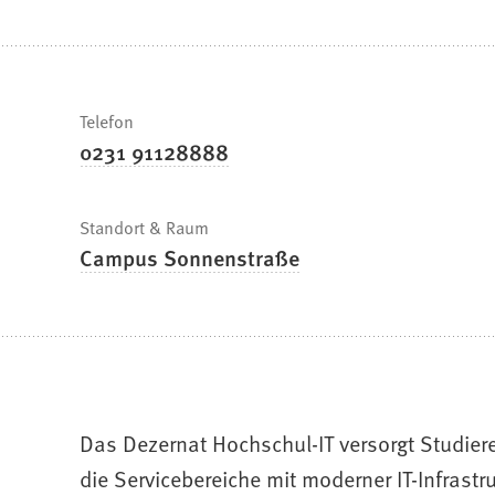
befinden
sich
hier:
Schnelle
Telefon
0231 91128888
Fakten
Standort & Raum
Campus Sonnenstraße
Das Dezernat Hochschul-IT versorgt Studier
die Servicebereiche mit moderner IT-Infrast