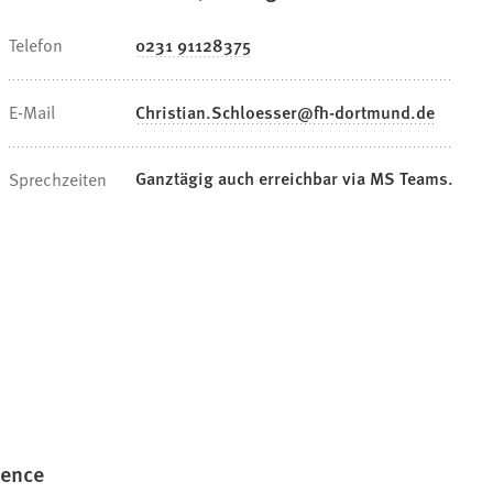
Telefon
0231 91128375
E-Mail
Christian.Schloesser
fh-dortmund
de
Ganztägig auch erreichbar via MS Teams.
Sprechzeiten
)
gence