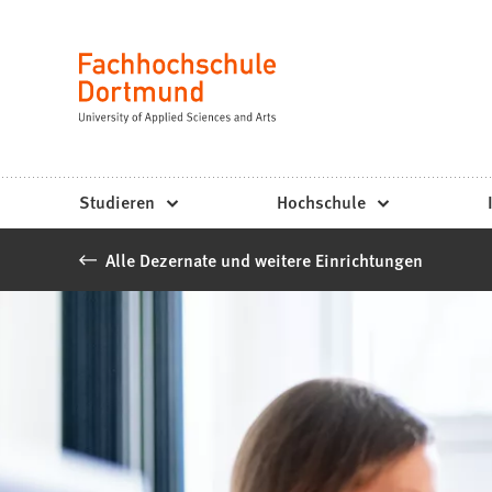
Fachhochschule
Inhalt anspringen
Dortmund
Sprache
-
Studium,
Studiengänge,
Studieren
Hochschule
Bewerbung
Alle Dezernate und weitere Einrichtungen