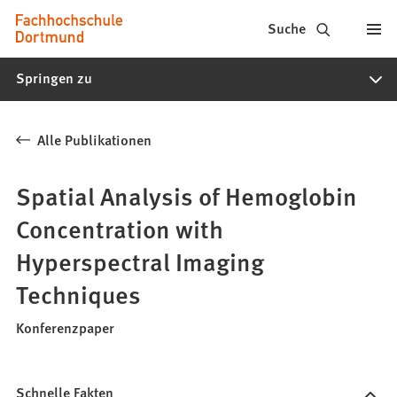
Fachhochschule
Inhalt anspringen
Suche
Dortmund
Springen zu
-
Studium,
Alle Publikationen
Studiengänge,
Bewerbung
Spatial Analysis of Hemoglobin
Concentration with
Hyperspectral Imaging
Techniques
Konferenzpaper
Schnelle Fakten