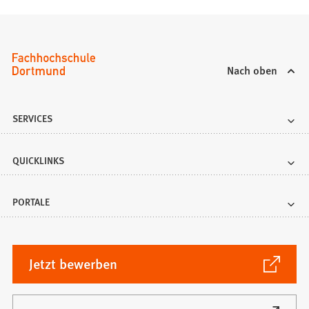
Nach oben
SERVICES
QUICKLINKS
PORTALE
(Öffnet
Jetzt bewerben
in
einem