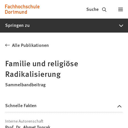
Fachhochschule
Inhalt anspringen
Suche
Dortmund
Springen zu
-
Studium,
Alle Publikationen
Studiengänge,
Bewerbung
Familie und religiöse
Radikalisierung
Sammelbandbeitrag
Schnelle Fakten
Interne Autorenschaft
Prof. Dr. Ahmet Toprak