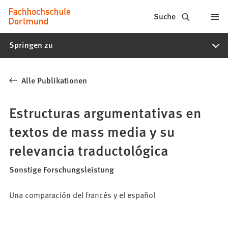
Fachhochschule
Inhalt anspringen
Suche
Dortmund
Springen zu
-
Studium,
Alle Publikationen
Studiengänge,
Bewerbung
Estructuras argumentativas en
textos de mass media y su
relevancia traductológica
Sonstige Forschungsleistung
Una comparación del francés y el español