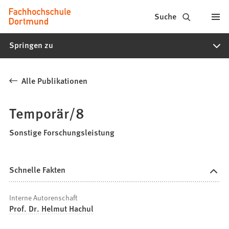
Fachhochschule
Inhalt anspringen
Suche
Dortmund
Springen zu
-
Studium,
Alle Publikationen
Studiengänge,
Bewerbung
Temporär/8
Sonstige Forschungsleistung
Schnelle Fakten
Interne Autorenschaft
Prof. Dr. Helmut Hachul