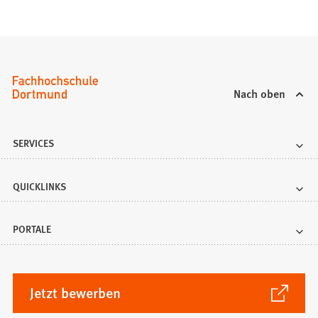
Nach oben
SERVICES
QUICKLINKS
PORTALE
(Öffnet
Jetzt bewerben
in