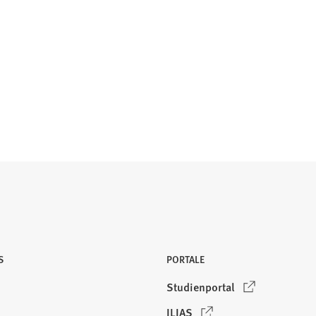
S
PORTALE
(
Studienportal
Ö
(
ILIAS