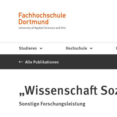
Fachhochschule
Inhalt anspringen
Dortmund
Sprache
-
Studium,
Studiengänge,
Studieren
Hochschule
Bewerbung
Alle Publikationen
„Wissenschaft Soz
Sonstige Forschungsleistung