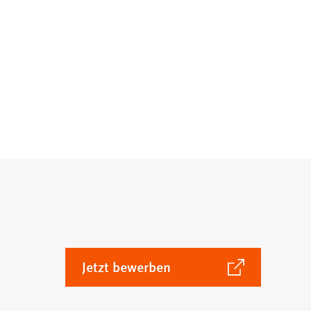
(Öffnet
Jetzt bewerben
in
einem