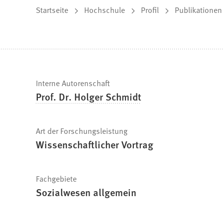
Sie
Startseite
Hochschule
Profil
Publikationen
befinden
sich
hier:
Schnelle
Interne Autorenschaft
Prof. Dr. Holger Schmidt
Fakten
Art der Forschungsleistung
Wissenschaftlicher Vortrag
Fachgebiete
Sozialwesen allgemein