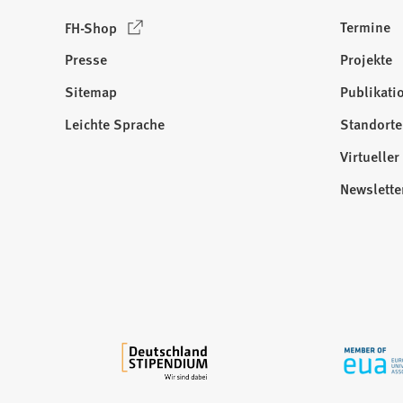
(
Termine
FH-Shop
Ö
Presse
Projekte
f
f
Sitemap
Publikati
Besuchen
n
Sie
Leichte Sprache
Standorte
e
uns
t
Virtuelle
auf:
i
Newslette
n
e
i
n
e
m
n
e
u
e