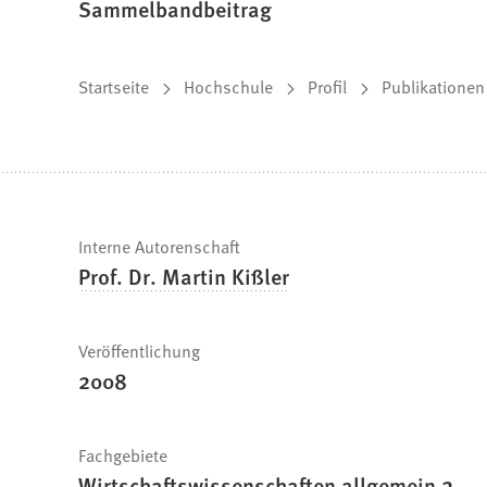
Sammelbandbeitrag
Sie
Startseite
Hochschule
Profil
Publikationen
befinden
sich
hier:
Schnelle
Interne Autorenschaft
Prof. Dr. Martin Kißler
Fakten
Veröffentlichung
2008
Fachgebiete
Wirtschaftswissenschaften allgemein 2