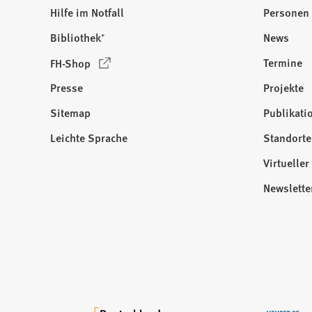
Hilfe im Notfall
Personen
Bibliothek⁺
News
(
Termine
FH-Shop
Ö
Presse
Projekte
f
f
Sitemap
Publikati
Besuchen
n
Sie
Leichte Sprache
Standorte
e
uns
t
Virtuelle
auf:
i
Newslette
n
e
i
n
e
m
n