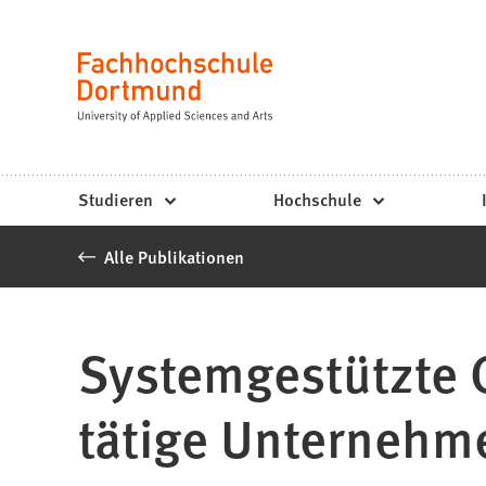
Fachhochschule
Inhalt anspringen
Dortmund
Sprache
-
Studium,
Studiengänge,
Studieren
Hochschule
Bewerbung
Alle Publikationen
Systemgestützte C
tätige Unternehm