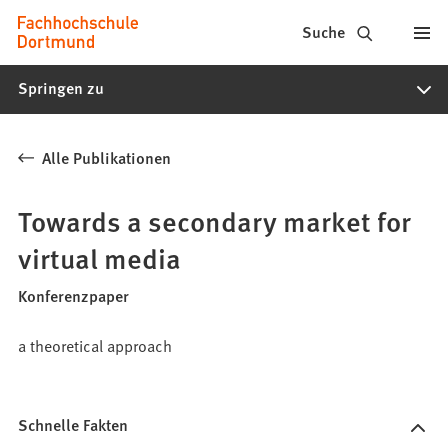
Fachhochschule
Inhalt anspringen
Suche
Dortmund
Springen zu
-
Studium,
Alle Publikationen
Studiengänge,
Bewerbung
Towards a secondary market for
virtual media
Konferenzpaper
a theoretical approach
Schnelle Fakten