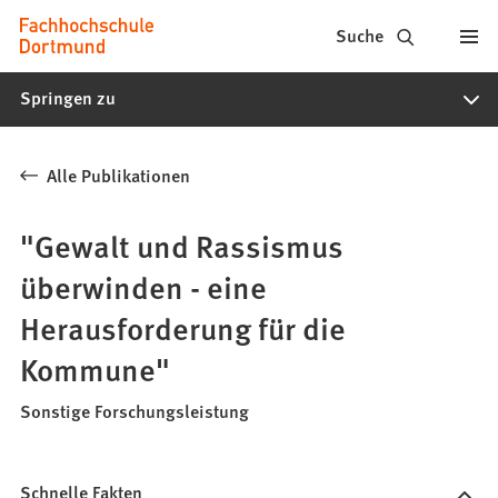
Fachhochschule
Inhalt anspringen
Suche
Dortmund
Springen zu
-
Studium,
Alle Publikationen
Studiengänge,
Bewerbung
"Gewalt und Rassismus
überwinden - eine
Herausforderung für die
Kommune"
Sonstige Forschungsleistung
Schnelle Fakten