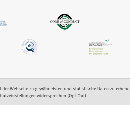
n
u
m
e
e
n
u
n
e
e
T
u
n
a
e
T
b
n
a
)
T
b
a
)
b
)
t der Webseite zu gewährleisten und statistische Daten zu erhebe
eedback
hutzeinstellungen widersprechen (Opt-Out).