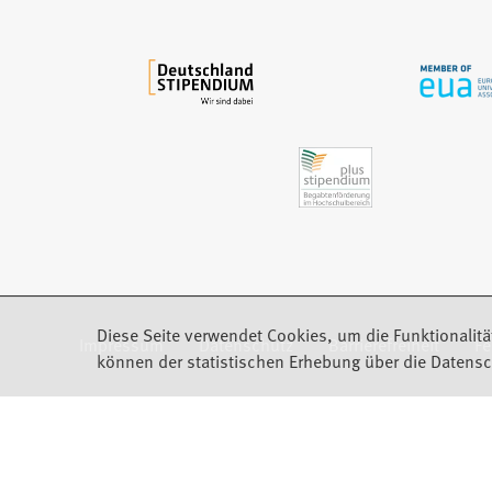
m
n
e
u
e
n
T
a
b
)
Diese Seite verwendet Cookies, um die Funktionalitä
Impressum
Datenschutz
Barrierefreiheit
F
(Öffnet in einem neuen Tab)
können der statistischen Erhebung über die Datensc