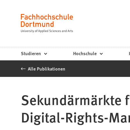
Fachhochschule
Inhalt anspringen
Dortmund
Sprache
-
Studium,
Studiengänge,
Studieren
Hochschule
Bewerbung
Alle Publikationen
Sekundärmärkte fü
Digital-Rights-M