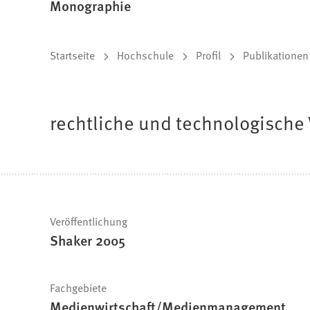
Monographie
Sie
Startseite
Hochschule
Profil
Publikationen
befinden
sich
rechtliche und technologisch
hier:
Schnelle
Veröffentlichung
Shaker 2005
Fakten
Fachgebiete
Medienwirtschaft/Medienmanagement