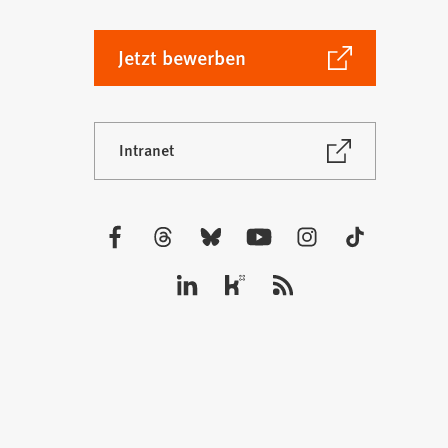
(Öffnet
Jetzt bewerben
in
einem
neuen
(Öffnet
Intranet
Tab)
in
einem
neuen
Tab)