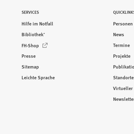
SERVICES
QUICKLINK
Hilfe im Notfall
Personen
Bibliothek⁺
News
(
Termine
FH-Shop
Ö
Presse
Projekte
f
f
Sitemap
Publikati
Besuchen
n
Sie
Leichte Sprache
Standorte
e
uns
t
Virtuelle
auf:
i
Newslette
n
e
i
n
e