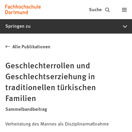
Fachhochschule
Inhalt anspringen
Suche
Dortmund
Springen zu
-
Studium,
Alle Publikationen
Studiengänge,
Bewerbung
Geschlechterrollen und
Geschlechtserziehung in
traditionellen türkischen
Familien
Sammelbandbeitrag
Verheiratung des Mannes als Disziplinarmaßnahme