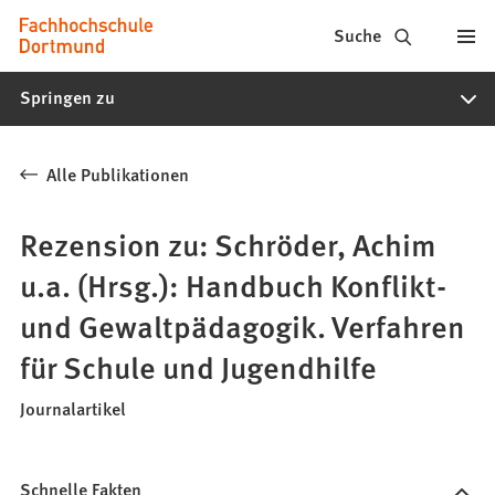
Fachhochschule
Inhalt anspringen
Suche
Dortmund
Springen zu
-
Studium,
Alle Publikationen
Studiengänge,
Bewerbung
Rezension zu: Schröder, Achim
u.a. (Hrsg.): Handbuch Konflikt-
und Gewaltpädagogik. Verfahren
für Schule und Jugendhilfe
Journalartikel
Schnelle Fakten