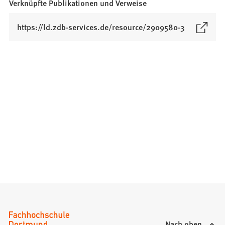
Verknüpfte Publikationen und Verweise
(
https://ld.zdb-services.de/resource/2909580-3
Ö
f
f
n
e
t
i
n
e
i
n
e
m
n
e
u
Nach oben