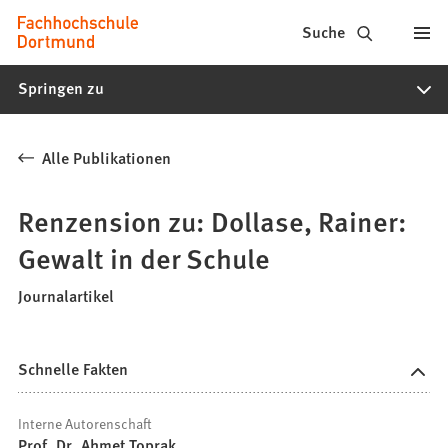
Fachhochschule
Inhalt anspringen
Suche
Dortmund
Springen zu
-
Studium,
Alle Publikationen
Studiengänge,
Bewerbung
Renzension zu: Dollase, Rainer:
Gewalt in der Schule
Journalartikel
Schnelle Fakten
Interne Autorenschaft
Prof. Dr. Ahmet Toprak