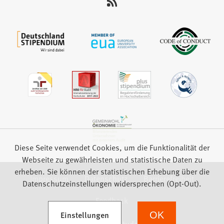
auf:
Diese Seite verwendet Cookies, um die Funktionalität der
Webseite zu gewährleisten und statistische Daten zu
erheben. Sie können der statistischen Erhebung über die
Impressum
Datenschutz
Barrierefreiheit
Datenschutzeinstellungen widersprechen (Opt-Out).
Feedback
(Öffnet in einem neuen Tab)
Einstellungen
OK
we focus on students