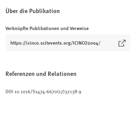
Über die Publikation
Verknüpfte Publikationen und Verweise
(
https://icinco.scitevents.org/ICINCO2004/
Ö
f
f
n
Referenzen und Relationen
e
t
DOI 10.1016/S1474-6670(17)32138-9
i
n
e
i
n
e