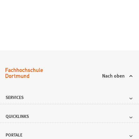
m
n
e
u
e
n
T
a
b
)
Nach oben
SERVICES
QUICKLINKS
PORTALE