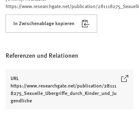
https://www.researchgate.net/publication/281118275_Sexuell
In Zwischenablage kopieren
Referenzen und Relationen
URL
https://www.researchgate.net/publication/28111
8275_Sexuelle_Ubergriffe_durch_Kinder_und_Ju
(
gendliche
Ö
f
f
n
e