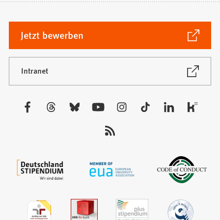
(Öffnet
Jetzt bewerben
in
einem
neuen
(Öffnet
Intranet
in
Tab)
einem
neuen
Besuchen
Tab)
Sie
uns
auf: