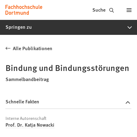
Fachhochschule
Inhalt anspringen
Suche
Dortmund
Springen zu
-
Studium,
Alle Publikationen
Studiengänge,
Bewerbung
Bindung und Bindungsstörungen
Sammelbandbeitrag
Schnelle Fakten
Interne Autorenschaft
Prof. Dr. Katja Nowacki