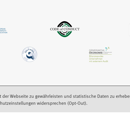
m
e
e
n
u
m
e
e
n
u
n
e
e
T
u
n
a
e
T
b
n
a
)
T
b
a
)
b
)
t der Webseite zu gewährleisten und statistische Daten zu erhebe
eedback
hutzeinstellungen widersprechen (Opt-Out).