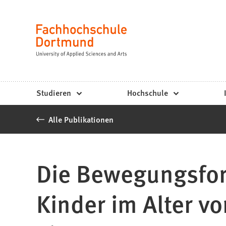
Fachhochschule
Inhalt anspringen
Dortmund
Sprache
-
Studium,
Studiengänge,
Studieren
Hochschule
Bewerbung
Alle Publikationen
Die Bewegungsfor
Kinder im Alter v