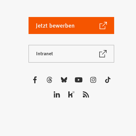
(Öffnet
Jetzt bewerben
in
einem
neuen
(Öffnet
Intranet
Tab)
in
einem
neuen
Tab)