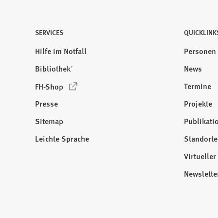
SERVICES
QUICKLINK
Hilfe im Notfall
Personen
Bibliothek⁺
News
(
Termine
FH-Shop
Ö
Presse
Projekte
f
f
Sitemap
Publikati
Besuchen
n
Sie
Leichte Sprache
Standorte
e
uns
t
Virtuelle
auf:
i
Newslette
n
e
i
n