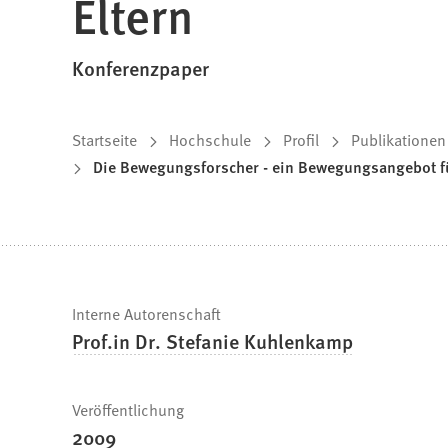
Eltern
Konferenzpaper
Sie
Startseite
Hochschule
Profil
Publikationen
Die Bewegungsforscher - ein Bewegungsangebot für
befinden
sich
hier:
Schnelle
Interne Autorenschaft
Prof.in Dr. Stefanie Kuhlenkamp
Fakten
Veröffentlichung
2009