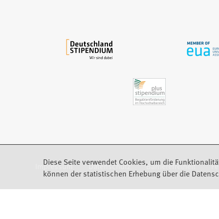
e
m
n
e
u
e
n
T
a
b
)
Diese Seite verwendet Cookies, um die Funktionalitä
Impressum
Datenschutz
Barrierefreiheit
F
(Öffnet in einem neuen Tab)
können der statistischen Erhebung über die Datensc