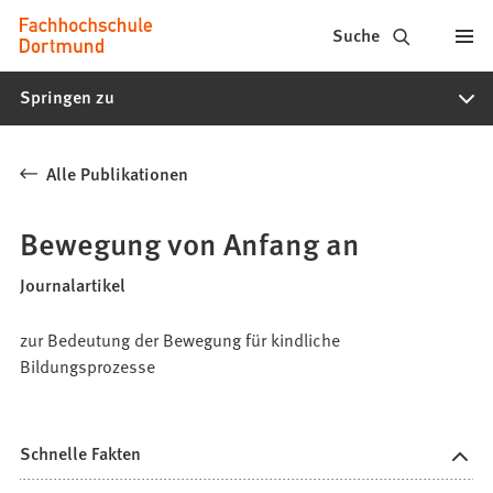
Fachhochschule
Inhalt anspringen
Suche
Dortmund
Springen zu
-
Studium,
Alle Publikationen
Studiengänge,
Bewerbung
Bewegung von Anfang an
Journalartikel
zur Bedeutung der Bewegung für kindliche
Bildungsprozesse
Schnelle Fakten