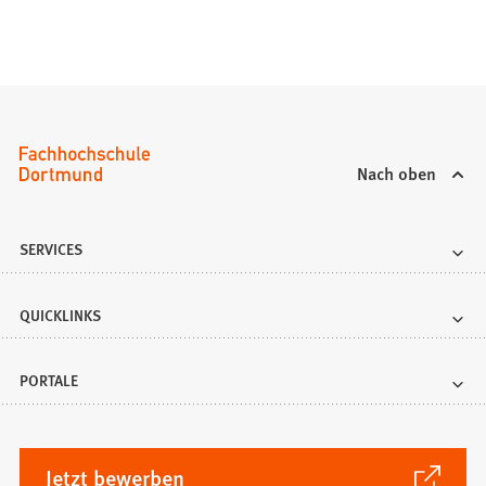
Nach oben
SERVICES
QUICKLINKS
PORTALE
(Öffnet
Jetzt bewerben