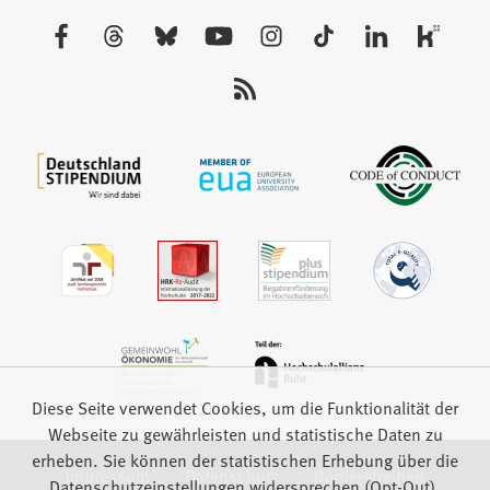
neuen
Besuchen
Tab)
Sie
uns
auf:
Diese Seite verwendet Cookies, um die Funktionalität der
Webseite zu gewährleisten und statistische Daten zu
erheben. Sie können der statistischen Erhebung über die
Impressum
Datenschutz
Barrierefreiheit
Datenschutzeinstellungen widersprechen (Opt-Out).