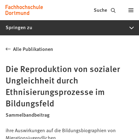
Fachhochschule
Inhalt anspringen
Suche
Dortmund
Springen zu
-
Studium,
Alle Publikationen
Studiengänge,
Bewerbung
Die Reproduktion von sozialer
Ungleichheit durch
Ethnisierungsprozesse im
Bildungsfeld
Sammelbandbeitrag
ihre Auswirkungen auf die Bildungsbiographien von
Migrationsjugendlichen