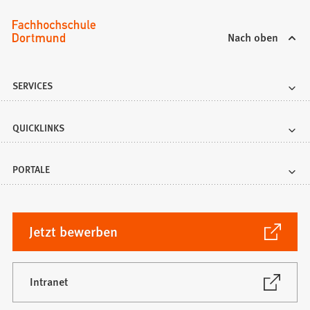
Nach oben
SERVICES
QUICKLINKS
PORTALE
(Öffnet
Jetzt bewerben
in
einem
neuen
(Öffnet
Intranet
in
Tab)
einem