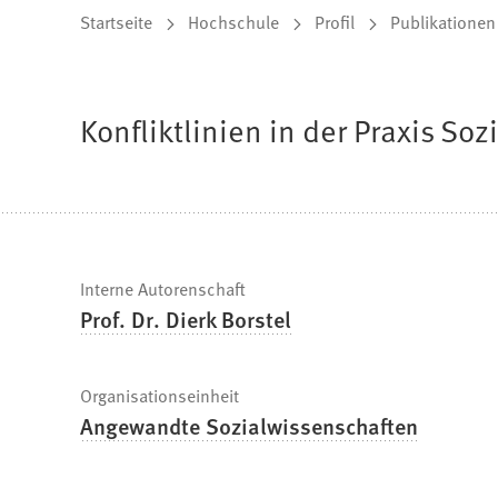
Sie
Startseite
Hochschule
Profil
Publikationen
befinden
sich
Konfliktlinien in der Praxis Soz
hier:
Schnelle
Interne Autorenschaft
Prof. Dr. Dierk Borstel
Fakten
Organisationseinheit
Angewandte Sozialwissenschaften