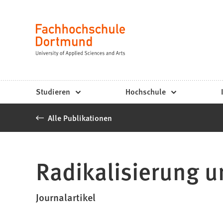
Fachhochschule
Inhalt anspringen
Dortmund
Sprache
-
Studium,
Studiengänge,
Studieren
Hochschule
Bewerbung
Alle Publikationen
Radikalisierung u
Journalartikel