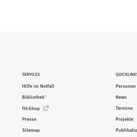
e
u
e
n
T
a
b
)
SERVICES
QUICKLINK
Hilfe im Notfall
Personen
Bibliothek⁺
News
(
Termine
FH-Shop
Ö
Presse
Projekte
f
f
Sitemap
Publikati
Besuchen