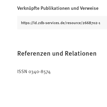
Verknüpfte Publikationen und Verweise
(
https://ld.zdb-services.de/resource/2668702-1
Ö
f
f
n
Referenzen und Relationen
e
t
i
n
ISSN 0340-8574
e
i
n
e
m
n