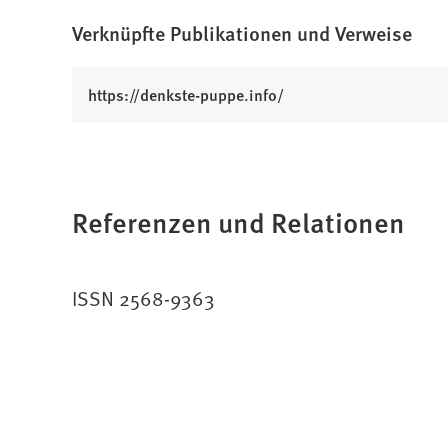
Verknüpfte Publikationen und Verweise
(
https://denkste-puppe.info/
Ö
f
f
n
Referenzen und Relationen
e
t
i
n
ISSN 2568-9363
e
i
n
e
m
n