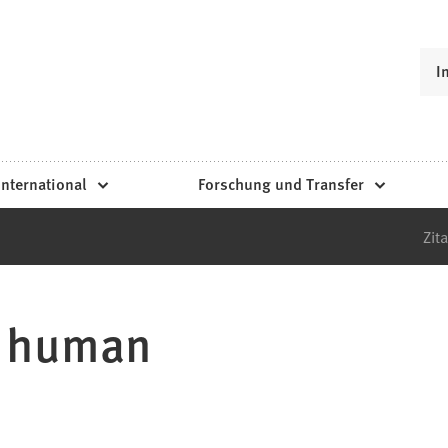
I
International
Forschung und Transfer
Zita
n human