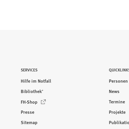
e
u
e
n
T
a
b
)
SERVICES
QUICKLINK
Hilfe im Notfall
Personen
Bibliothek⁺
News
(
Termine
FH-Shop
Ö
Presse
Projekte
f
f
Sitemap
Publikati
Besuchen