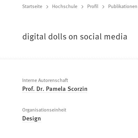
Sie
Startseite
Hochschule
Profil
Publikationen
befinden
sich
digital dolls on social media
hier:
Schnelle
Interne Autorenschaft
Prof. Dr. Pamela Scorzin
Fakten
Organisationseinheit
Design