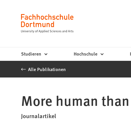
Fachhochschule
Inhalt anspringen
Dortmund
Sprache
-
Studium,
Studiengänge,
Studieren
Hochschule
Bewerbung
Alle Publikationen
More human tha
Journalartikel