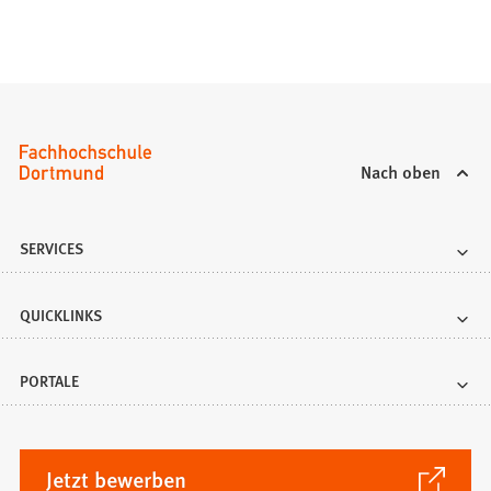
e
n
T
a
b
)
Nach oben
SERVICES
QUICKLINKS
PORTALE
(Öffnet
Jetzt bewerben