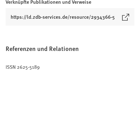
Verknüpfte Publikationen und Verweise
(
https://ld.zdb-services.de/resource/2934366-5
Ö
f
f
n
Referenzen und Relationen
e
t
ISSN 2625-5189
i
n
e
i
n
e
m
n
e
u