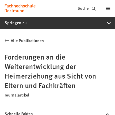
Fachhochschule
Inhalt anspringen
Suche
Dortmund
Springen zu
-
Studium,
Alle Publikationen
Studiengänge,
Bewerbung
Forderungen an die
Weiterentwicklung der
Heimerziehung aus Sicht von
Eltern und Fachkräften
Journalartikel
Schnelle Fakten