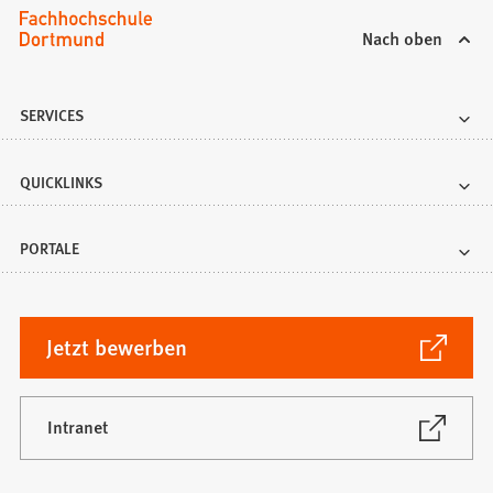
)
Nach oben
SERVICES
QUICKLINKS
PORTALE
(Öffnet
Jetzt bewerben
in
einem
neuen
(Öffnet
Intranet
in
Tab)
einem
neuen