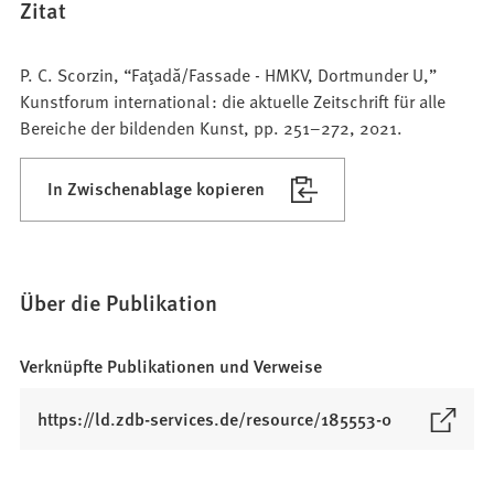
Zitat
P. C. Scorzin, “Faţadă/Fassade - HMKV, Dortmunder U,”
Kunstforum international : die aktuelle Zeitschrift für alle
Bereiche der bildenden Kunst, pp. 251–272, 2021.
In Zwischenablage kopieren
Über die Publikation
Verknüpfte Publikationen und Verweise
(
https://ld.zdb-services.de/resource/185553-0
Ö
f