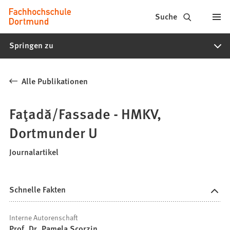
Fachhochschule
Inhalt anspringen
Suche
Dortmund
Springen zu
-
Studium,
Alle Publikationen
Studiengänge,
Bewerbung
Faţadă/Fassade - HMKV,
Dortmunder U
Journalartikel
Schnelle Fakten
Interne Autorenschaft
Prof. Dr. Pamela Scorzin