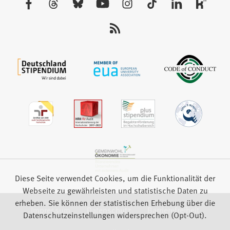
Tab)
Sie
uns
auf:
Diese Seite verwendet Cookies, um die Funktionalität der
Webseite zu gewährleisten und statistische Daten zu
erheben. Sie können der statistischen Erhebung über die
Impressum
Datenschutz
Barrierefreiheit
Datenschutzeinstellungen widersprechen (Opt-Out).