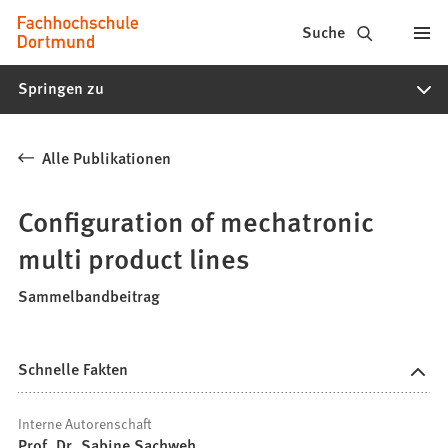
Fachhochschule
Inhalt anspringen
Suche
Dortmund
Springen zu
-
Studium,
Alle Publikationen
Studiengänge,
Bewerbung
Configuration of mechatronic
multi product lines
Sammelbandbeitrag
Schnelle Fakten
Interne Autorenschaft
Prof. Dr. Sabine Sachweh