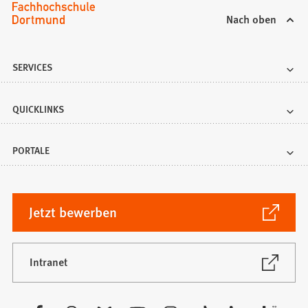
Nach oben
SERVICES
QUICKLINKS
PORTALE
(Öffnet
Jetzt bewerben
in
einem
neuen
(Öffnet
Intranet
in
Tab)
einem
neuen
Besuchen