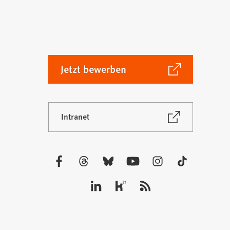
(Öffnet
Jetzt bewerben
in
einem
neuen
(Öffnet
Intranet
Tab)
in
einem
neuen
Tab)