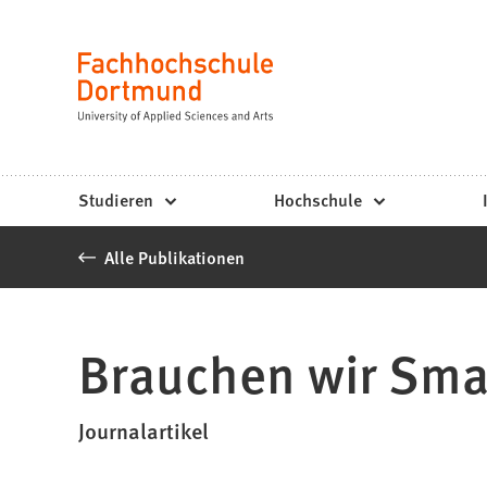
Fachhochschule
Inhalt anspringen
Dortmund
Sprache
-
Studium,
Studiengänge,
Studieren
Hochschule
Bewerbung
Alle Publikationen
Brauchen wir Sma
Journalartikel