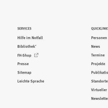
a
b
)
SERVICES
QUICKLINK
Hilfe im Notfall
Personen
Bibliothek⁺
News
(
Termine
FH-Shop
Ö
Presse
Projekte
f
f
Sitemap
Publikati
Besuchen
n
Sie
Leichte Sprache
Standorte
e
uns
t
Virtuelle
auf:
i
Newslette
n
e