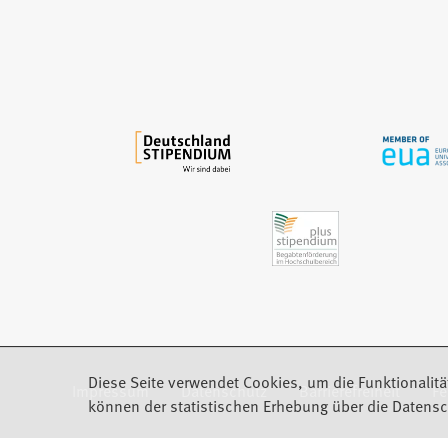
i
n
e
m
n
e
u
e
n
T
a
b
)
Diese Seite verwendet Cookies, um die Funktionalitä
Impressum
Datenschutz
Barrierefreiheit
F
(Öffnet in einem neuen Tab)
können der statistischen Erhebung über die Datensc