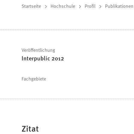
Sie
Startseite
Hochschule
Profil
Publikationen
befinden
sich
hier:
Schnelle
Veröffentlichung
Interpublic 2012
Fakten
Fachgebiete
Zitat