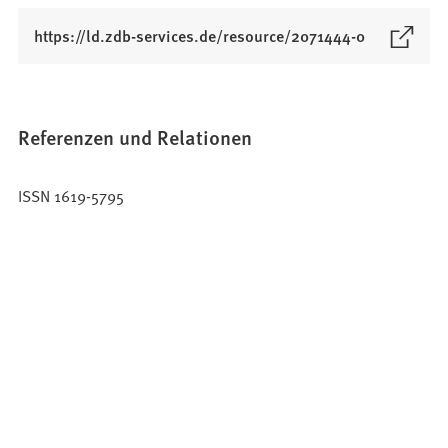
(
https://ld.zdb-services.de/resource/2071444-0
Ö
f
f
n
Referenzen und Relationen
e
t
ISSN 1619-5795
i
n
e
i
n
e
m
n
e
u
e