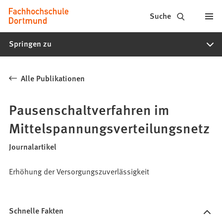
Fachhochschule
Inhalt anspringen
Suche
Dortmund
Springen zu
-
Studium,
Alle Publikationen
Studiengänge,
Bewerbung
Pausenschaltverfahren im
Mittelspannungsverteilungsnetz
Journalartikel
Erhöhung der Versorgungszuverlässigkeit
Schnelle Fakten