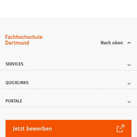
n
T
a
b
)
Nach oben
SERVICES
QUICKLINKS
PORTALE
(Öffnet
Jetzt bewerben
in