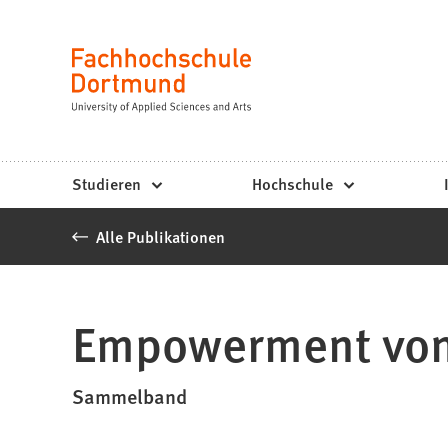
Fachhochschule
Inhalt anspringen
Dortmund
Sprache
-
Studium,
Studiengänge,
Studieren
Hochschule
Bewerbung
Alle Publikationen
Empowerment von
Sammelband