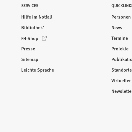
SERVICES
QUICKLINK
Hilfe im Notfall
Personen
Bibliothek⁺
News
(
Termine
FH-Shop
Ö
Presse
Projekte
f
f
Sitemap
Publikati
Besuchen
n
Sie
Leichte Sprache
Standorte
e
uns
t
Virtuelle
auf:
i
Newslette
n
e
i
n
e
m