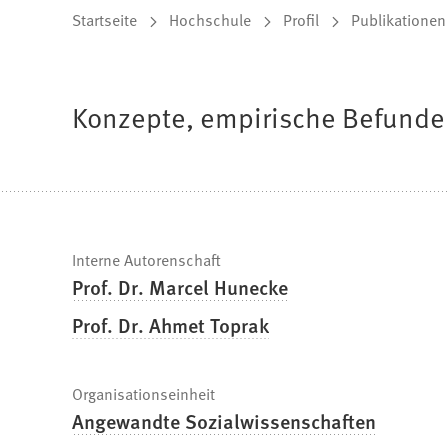
Sie
Startseite
Hochschule
Profil
Publikationen
befinden
sich
Konzepte, empirische Befund
hier:
Schnelle
Interne Autorenschaft
Prof. Dr. Marcel Hunecke
Fakten
Prof. Dr. Ahmet Toprak
Organisationseinheit
Angewandte Sozialwissenschaften