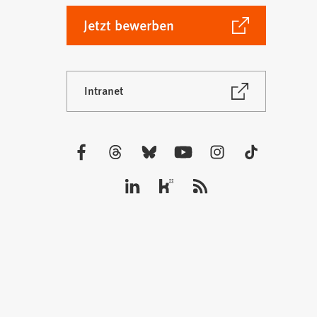
(Öffnet
Jetzt bewerben
in
einem
neuen
(Öffnet
Intranet
Tab)
in
einem
neuen
Tab)