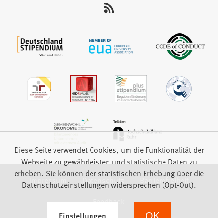
uns
auf:
Diese Seite verwendet Cookies, um die Funktionalität der
Webseite zu gewährleisten und statistische Daten zu
erheben. Sie können der statistischen Erhebung über die
Impressum
Datenschutz
Barrierefreiheit
Datenschutzeinstellungen widersprechen (Opt-Out).
Feedback
(Öffnet in einem neuen Tab)
Einstellungen
OK