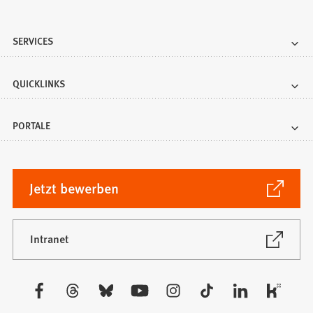
SERVICES
QUICKLINKS
PORTALE
(Öffnet
Jetzt bewerben
in
einem
neuen
(Öffnet
Intranet
in
Tab)
einem
neuen
Besuchen
Tab)
Sie