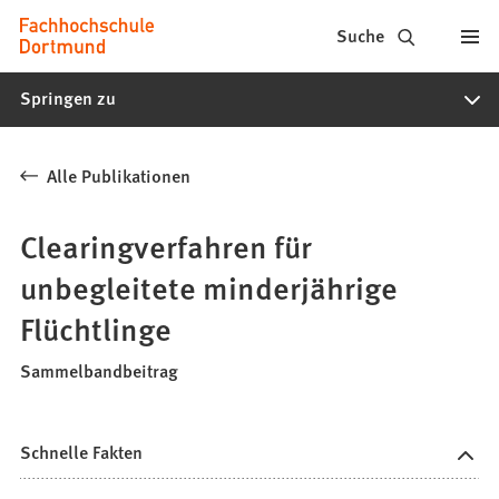
Fachhochschule
Inhalt anspringen
Suche
Dortmund
Springen zu
-
Studium,
Alle Publikationen
Studiengänge,
Bewerbung
Clearingverfahren für
unbegleitete minderjährige
Flüchtlinge
Sammelbandbeitrag
Schnelle Fakten