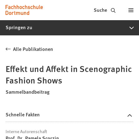
Fachhochschule
Inhalt anspringen
Suche
Dortmund
Springen zu
-
Studium,
Alle Publikationen
Studiengänge,
Bewerbung
Effekt und Affekt in Scenographic
Fashion Shows
Sammelbandbeitrag
Schnelle Fakten
Interne Autorenschaft
Prof. Dr. Pamela Scorzin