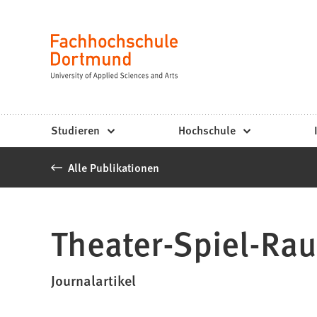
Fachhochschule
Inhalt anspringen
Dortmund
Sprache
-
Studium,
Studiengänge,
Studieren
Hochschule
Bewerbung
Alle Publikationen
Theater-Spiel-Ra
Journalartikel