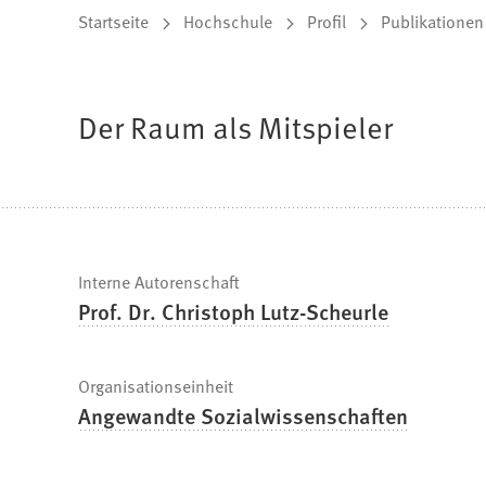
Sie
Startseite
Hochschule
Profil
Publikationen
befinden
sich
Der Raum als Mitspieler
hier:
Schnelle
Interne Autorenschaft
Prof. Dr. Christoph Lutz-Scheurle
Fakten
Organisationseinheit
Angewandte Sozialwissenschaften