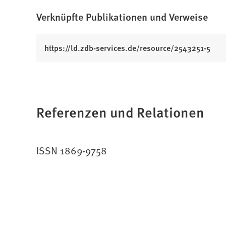
Verknüpfte Publikationen und Verweise
(
https://ld.zdb-services.de/resource/2543251-5
Ö
f
f
n
Referenzen und Relationen
e
t
i
n
ISSN 1869-9758
e
i
n
e
m
n