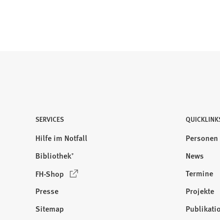
e
u
e
n
T
a
b
)
SERVICES
QUICKLINK
Hilfe im Notfall
Personen
Bibliothek⁺
News
(
Termine
FH-Shop
Ö
Presse
Projekte
f
f
Sitemap
Publikati
Besuchen