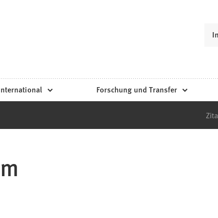
I
International
Forschung und Transfer
Zita
um