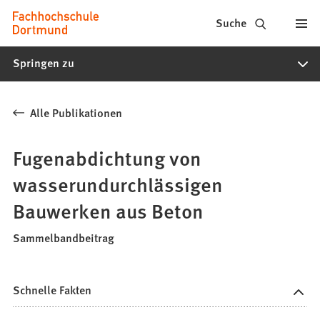
Fachhochschule
Inhalt anspringen
Suche
Dortmund
Springen zu
-
Studium,
Alle Publikationen
Studiengänge,
Bewerbung
Fugenabdichtung von
wasserundurchlässigen
Bauwerken aus Beton
Sammelbandbeitrag
Schnelle Fakten