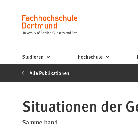
Fachhochschule
Inhalt anspringen
Dortmund
Sprache
-
Studium,
Studiengänge,
Studieren
Hochschule
Bewerbung
Alle Publikationen
Situationen der G
Sammelband