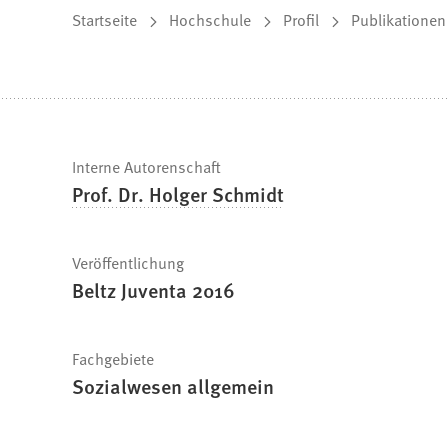
Sie
Startseite
Hochschule
Profil
Publikationen
befinden
sich
hier:
Schnelle
Interne Autorenschaft
Prof. Dr. Holger Schmidt
Fakten
Veröffentlichung
Beltz Juventa 2016
Fachgebiete
Sozialwesen allgemein