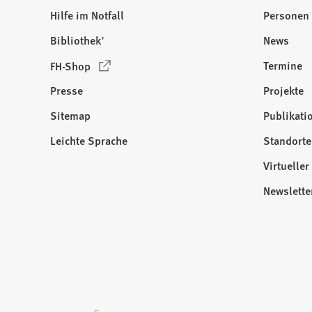
Hilfe im Notfall
Personen
Bibliothek⁺
News
(
Termine
FH-Shop
Ö
Presse
Projekte
f
f
Sitemap
Publikati
Besuchen
n
Sie
Leichte Sprache
Standorte
e
uns
t
Virtuelle
auf:
i
Newslette
n
e
i
n
e
m
n