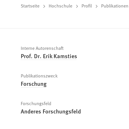
Sie
Startseite
Hochschule
Profil
Publikationen
befinden
sich
hier:
Schnelle
Interne Autorenschaft
Prof. Dr. Erik Kamsties
Fakten
Publikationszweck
Forschung
Forschungsfeld
Anderes Forschungsfeld