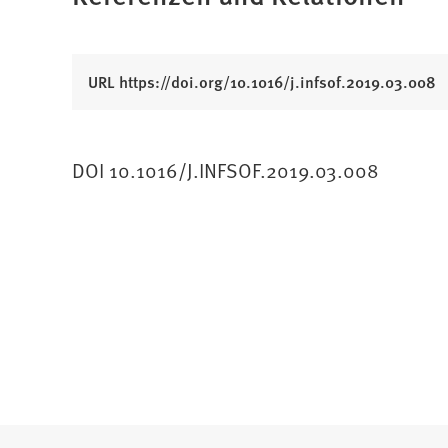
(
URL https://doi.org/10.1016/j.infsof.2019.03.008
Ö
f
f
DOI 10.1016/J.INFSOF.2019.03.008
n
e
t
i
n
e
i
n
e
m
n
e