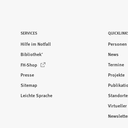
u
e
n
T
a
SERVICES
QUICKLINK
b
Hilfe im Notfall
Personen
)
Bibliothek⁺
News
(
Termine
FH-Shop
Ö
Presse
Projekte
f
f
Sitemap
Publikati
Besuchen
n
Sie
Leichte Sprache
Standorte
e
uns
t
Virtuelle
auf:
i
Newslette
n
e