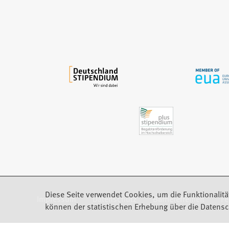
i
n
e
m
n
e
u
e
n
T
a
b
)
Diese Seite verwendet Cookies, um die Funktionalitä
Impressum
Datenschutz
Barrierefreiheit
F
(Öffnet in einem neuen Tab)
können der statistischen Erhebung über die Datensc