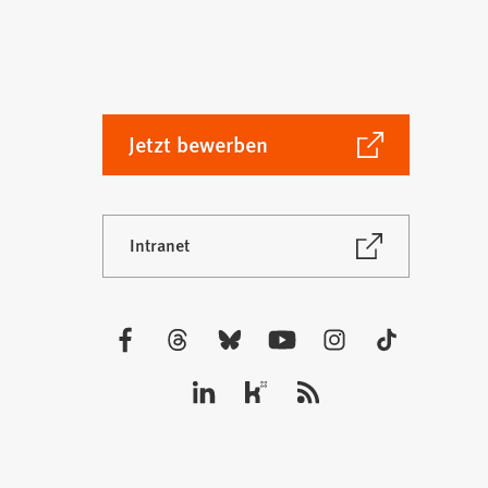
(Öffnet
Jetzt bewerben
in
einem
neuen
(Öffnet
Intranet
Tab)
in
einem
neuen
Tab)