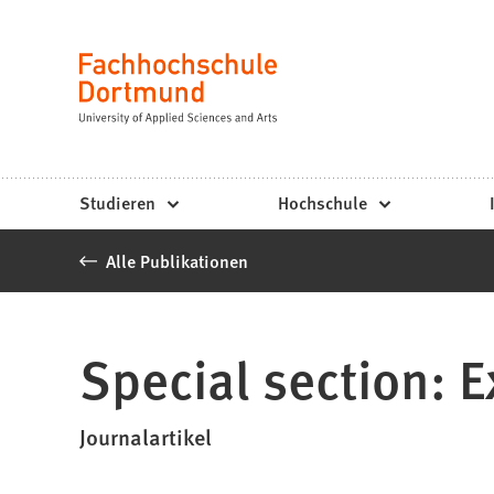
Fachhochschule
Inhalt anspringen
Dortmund
Sprache
-
Studium,
Studiengänge,
Studieren
Hochschule
Bewerbung
Alle Publikationen
Special section: 
Journalartikel