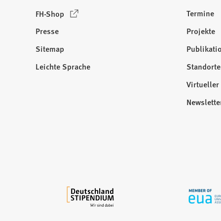
(
Termine
FH-Shop
Ö
Presse
Projekte
f
f
Sitemap
Publikati
Besuchen
n
Sie
Leichte Sprache
Standorte
e
uns
t
Virtuelle
auf:
i
Newslette
n
e
i
n
e
m
n
e
u
e