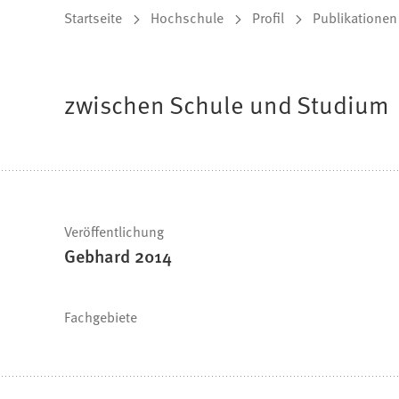
Sie
Startseite
Hochschule
Profil
Publikationen
befinden
sich
zwischen Schule und Studium
hier:
Schnelle
Veröffentlichung
Gebhard 2014
Fakten
Fachgebiete