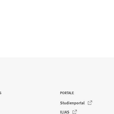
S
PORTALE
(
Studienportal
Ö
(
ILIAS