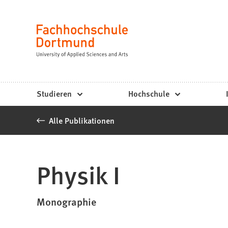
Fachhochschule
Inhalt anspringen
Dortmund
Sprache
-
Studium,
Studiengänge,
Studieren
Hochschule
Bewerbung
Alle Publikationen
Physik I
Monographie