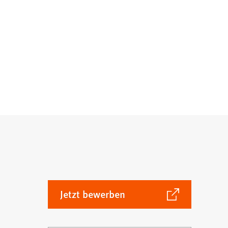
(Öffnet
Jetzt bewerben
in
einem