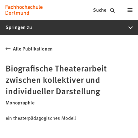
Fachhochschule
Inhalt anspringen
Suche
Dortmund
Springen zu
-
Studium,
Alle Publikationen
Studiengänge,
Bewerbung
Biografische Theaterarbeit
zwischen kollektiver und
individueller Darstellung
Monographie
ein theaterpädagogisches Modell