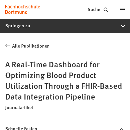
Fachhochschule
Inhalt anspringen
Suche
Dortmund
Springen zu
-
Studium,
Alle Publikationen
Studiengänge,
Bewerbung
A Real-Time Dashboard for
Optimizing Blood Product
Utilization Through a FHIR-Based
Data Integration Pipeline
Journalartikel
Schnelle Fakten