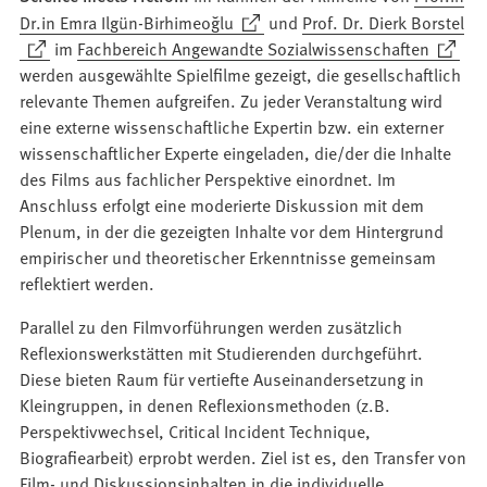
(Öffnet
Dr.in Emra Ilgün-Birhimeoğlu
und
Prof. Dr. Dierk Borstel
in
(Öffnet
(Öffnet
im
Fachbereich Angewandte Sozialwissenschaften
einem
in
in
werden ausgewählte Spielfilme gezeigt, die gesellschaftlich
neuen
einem
einem
relevante Themen aufgreifen. Zu jeder Veranstaltung wird
Tab)
neuen
neuen
eine externe wissenschaftliche Expertin bzw. ein externer
Tab)
Tab)
wissenschaftlicher Experte eingeladen, die/der die Inhalte
des Films aus fachlicher Perspektive einordnet. Im
Anschluss erfolgt eine moderierte Diskussion mit dem
Plenum, in der die gezeigten Inhalte vor dem Hintergrund
empirischer und theoretischer Erkenntnisse gemeinsam
reflektiert werden.
Parallel zu den Filmvorführungen werden zusätzlich
Reflexionswerkstätten mit Studierenden durchgeführt.
Diese bieten Raum für vertiefte Auseinandersetzung in
Kleingruppen, in denen Reflexionsmethoden (z.B.
Perspektivwechsel, Critical Incident Technique,
Biografiearbeit) erprobt werden. Ziel ist es, den Transfer von
Film- und Diskussionsinhalten in die individuelle