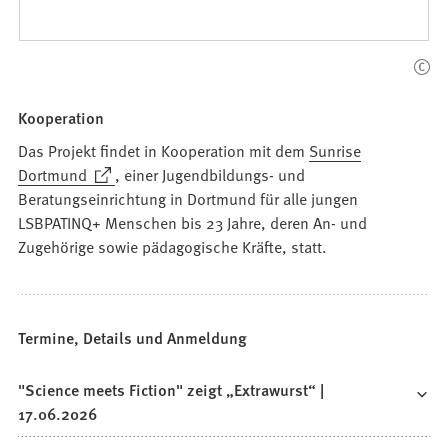
Kooperation
Das Projekt findet in Kooperation mit dem
Sunrise
(Öffnet
Dortmund
, einer Jugendbildungs- und
in
Beratungseinrichtung in Dortmund für alle jungen
einem
LSBPATINQ+ Menschen bis 23 Jahre, deren An- und
neuen
Zugehörige sowie pädagogische Kräfte, statt.
Tab)
Termine, Details und Anmeldung
"Science meets Fiction" zeigt „Extrawurst“ |
17.06.2026