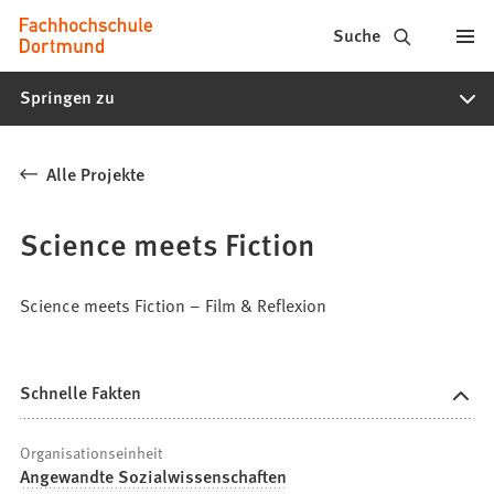
Fachhochschule
Inhalt anspringen
Suche
Dortmund
Springen zu
-
Studium,
Alle Projekte
Studiengänge,
Bewerbung
Science meets Fiction
Science meets Fiction – Film & Reflexion
Schnelle Fakten
Organisationseinheit
Angewandte Sozialwissenschaften