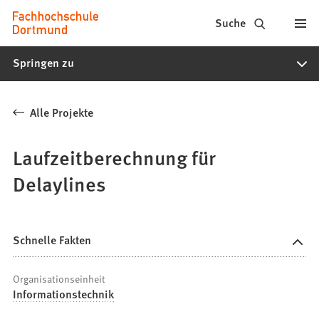
Fachhochschule
Inhalt anspringen
Suche
Dortmund
Springen zu
-
Studium,
Alle Projekte
Studiengänge,
Bewerbung
Laufzeitberechnung für
Delaylines
Schnelle Fakten
Organisationseinheit
Informationstechnik