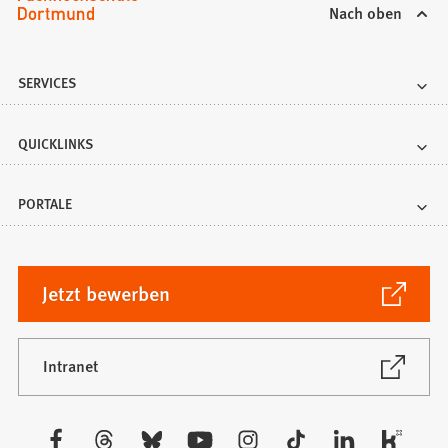
Nach oben
SERVICES
QUICKLINKS
PORTALE
(Öffnet
Jetzt bewerben
in
einem
neuen
(Öffnet
Intranet
in
Tab)
einem
neuen
Besuchen
Tab)