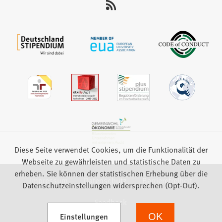
auf:
Diese Seite verwendet Cookies, um die Funktionalität der
Webseite zu gewährleisten und statistische Daten zu
erheben. Sie können der statistischen Erhebung über die
Impressum
Datenschutz
Barrierefreiheit
Datenschutzeinstellungen widersprechen (Opt-Out).
Feedback
(Öffnet in einem neuen Tab)
Einstellungen
OK