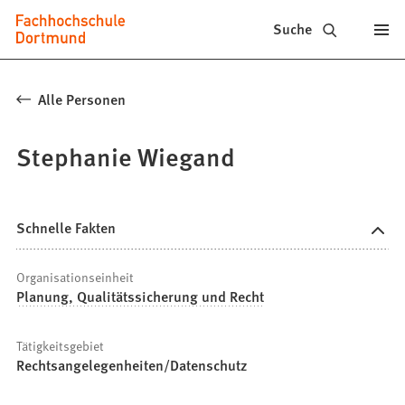
Fachhochschule
Inhalt anspringen
Suche
Dortmund
-
Alle Personen
Studium,
Stephanie Wiegand
Studiengänge,
Bewerbung
Schnelle Fakten
Organisationseinheit
Planung, Qualitätssicherung und Recht
Tätigkeitsgebiet
Rechtsangelegenheiten/Datenschutz