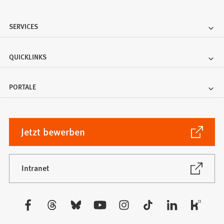
SERVICES
QUICKLINKS
PORTALE
(Öffnet
Jetzt bewerben
in
einem
neuen
(Öffnet
Intranet
in
Tab)
einem
neuen
Besuchen
Tab)
Sie
uns