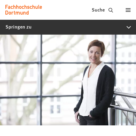
Fachhochschule
Inhalt anspringen
Suche
Dortmund
Springen zu
-
Studium,
Studiengänge,
Bewerbung