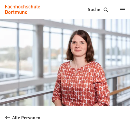
Fachhochschule
Inhalt anspringen
Suche
Dortmund
-
Studium,
Studiengänge,
Bewerbung
Alle Personen