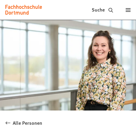
Fachhochschule
Inhalt anspringen
Suche
Dortmund
-
Studium,
Studiengänge,
Bewerbung
Alle Personen