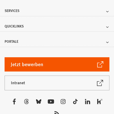
SERVICES
QUICKLINKS
PORTALE
(Öffnet
Jetzt bewerben
in
einem
neuen
(Öffnet
Intranet
in
Tab)
einem
neuen
Besuchen
Tab)
Sie
uns