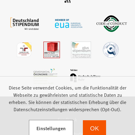
auf:
Diese Seite verwendet Cookies, um die Funktionalität der
Webseite zu gewährleisten und statistische Daten zu
erheben. Sie können der statistischen Erhebung über die
Impressum
Datenschutz
Barrierefreiheit
Datenschutzeinstellungen widersprechen (Opt-Out).
Feedback
(Öffnet in einem neuen Tab)
Einstellungen
OK
we focus on students